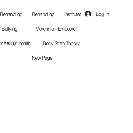
Behandling
Behandling
Institutet
Log In
- Bullying
More info - Empower
en&#39;s health
Body State Theory
New Page