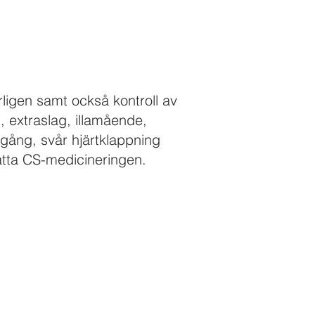
igen samt också kontroll av
t, extraslag, illamående,
dgång, svår hjärtklappning
ätta CS-medicineringen.