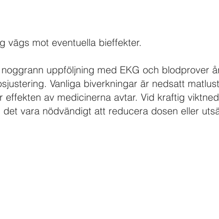
g vägs mot eventuella bieffekter.​
 noggrann uppföljning med EKG och blodprover årl
osjustering. Vanliga biverkningar är nedsatt matlus
r effekten av medicinerna avtar. Vid kraftig viktne
et vara nödvändigt att reducera dosen eller uts